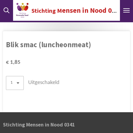
Ga
ensen in Nood 0341
Stichting M
direct
naar
de
hoofdinhoud
Blik smac (luncheonmeat)
€ 1,85
Uitgeschakeld
Stichting Mensen in Nood 0341